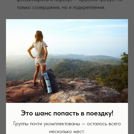
только созерцания, но и подкрепления.
🔥 13:30
Опциональный треккинг к кратеру
«Активный» (1 км) и кратеру «Чаша» (2
км)
Если есть силы и желание – продолжаем
исследование вулкана! Новые панорамы, следы
активности и легкое чувство превосходства над
теми, кто решил остаться отдыхать.
Это шанс попасть в поездку!
Группы почти укомплектованы — осталось всего
🥪 14:30
несколько мест.