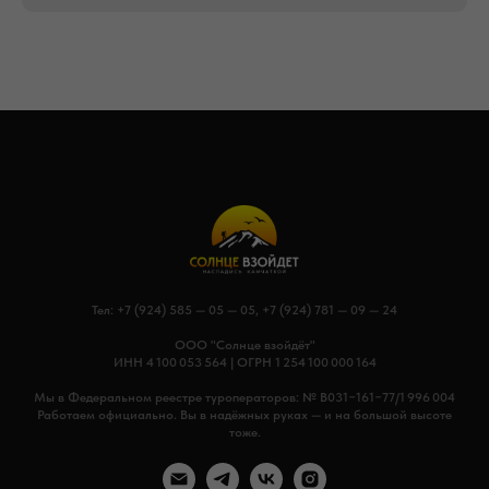
Тел:
+7 (924) 585 — 05 — 05
,
+7 (924) 781 — 09 — 24
ООО "Солнце взойдёт"
ИНН 4 100 053 564 | ОГРН 1 254 100 000 164
Мы в Федеральном реестре туроператоров: № В031−161−77/1 996 004
Работаем официально. Вы в надёжных руках — и на большой высоте
тоже.