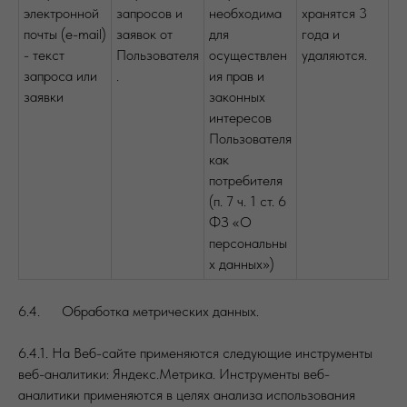
электронной
запросов и
необходима
хранятся 3
почты (e-mail)
заявок от
для
года и
- текст
Пользователя
осуществлен
удаляются.
запроса или
.
ия прав и
заявки
законных
интересов
Пользователя
как
потребителя
(п. 7 ч. 1 ст. 6
ФЗ «О
персональны
х данных»)
6.4. Обработка метрических данных.
6.4.1. На Веб-сайте применяются следующие инструменты
веб-аналитики: Яндекс.Метрика. Инструменты веб-
аналитики применяются в целях анализа использования