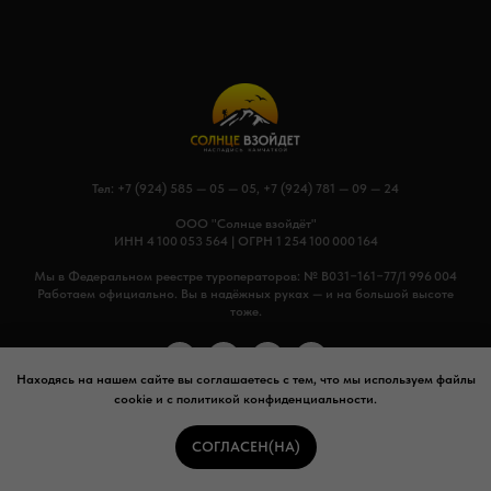
Тел:
+7 (924) 585 — 05 — 05
,
+7 (924) 781 — 09 — 24
ООО "Солнце взойдёт"
ИНН 4 100 053 564 | ОГРН 1 254 100 000 164
Мы в Федеральном реестре туроператоров: № В031−161−77/1 996 004
Работаем официально. Вы в надёжных руках — и на большой высоте
тоже.
Находясь на нашем сайте вы соглашаетесь с тем, что мы используем файлы
cookie и с политикой конфиденциальности.
СОГЛАСЕН(НА)