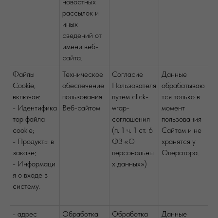
новостных
рассылок и
иных
сведений от
имени веб-
сайта.
Файлы
Техническое
Согласие
Данные
Cookie,
обеспечение
Пользователя
обрабатываю
включая:
пользования
путем click-
тся только в
- Идентифика
Веб-сайтом
wrap-
момент
тор файла
соглашения
пользования
сookie;
(п. 1 ч. 1 ст. 6
Сайтом и не
- Продукты в
ФЗ «О
хранятся у
заказе;
персональны
Оператора.
- Информаци
х данных»)
я о входе в
систему.
- адрес
Обработка
Обработка
Данные