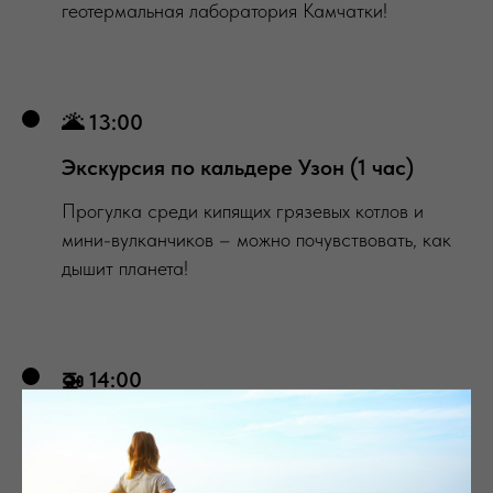
геотермальная лаборатория Камчатки!
🌋 13:00
Экскурсия по кальдере Узон (1 час)
Прогулка среди кипящих грязевых котлов и
мини-вулканчиков – можно почувствовать, как
дышит планета!
🚁 14:00
Перелет в Налычевскую долину
Место, где можно расслабиться после всех