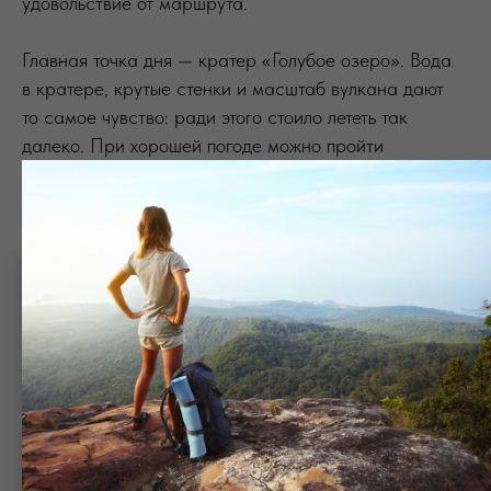
удовольствие от маршрута.
Главная точка дня — кратер «Голубое озеро». Вода
в кратере, крутые стенки и масштаб вулкана дают
то самое чувство: ради этого стоило лететь так
далеко. При хорошей погоде можно пройти
к вершине или кратеру «Активный». После
маршрута — отдых в термальных источниках:
Карымшина Парк или Снежная долина.