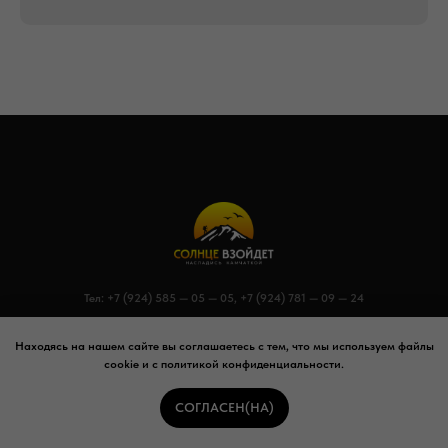
Тел:
+7 (924) 585 — 05 — 05
,
+7 (924) 781 — 09 — 24
ООО "Солнце взойдёт"
ИНН 4 100 053 564 | ОГРН 1 254 100 000 164
Находясь на нашем сайте вы соглашаетесь с тем, что мы используем файлы
cookie и с политикой конфиденциальности.
Мы в Федеральном реестре туроператоров: № В031−161−77/1 996 004
Работаем официально. Вы в надёжных руках — и на большой высоте
СОГЛАСЕН(НА)
тоже.