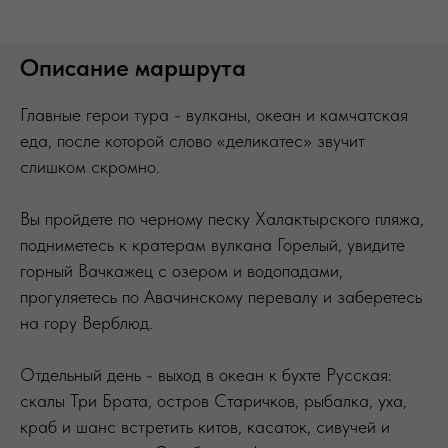
Описан
ие маршрута
Главные герои тура - вулканы, океан и камчатская
еда, после которой слово «деликатес» звучит
слишком скромно.
Вы пройдете по черному песку Халактырского пляжа,
подниметесь к кратерам вулкана Горелый, увидите
горный Вачкажец с озером и водопадами,
прогуляетесь по Авачинскому перевалу и заберетесь
на гору Верблюд.
Отдельный день - выход в океан к бухте Русская:
скалы Три Брата, остров Старичков, рыбалка, уха,
краб и шанс встретить китов, касаток, сивучей и